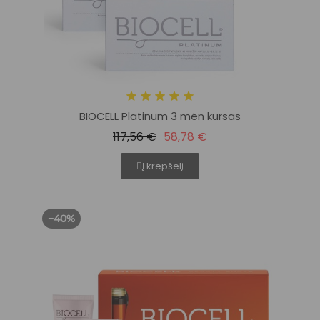
BIOCELL Platinum 3 mėn kursas
117,56 €
58,78 €
Į krepšelį
−40%