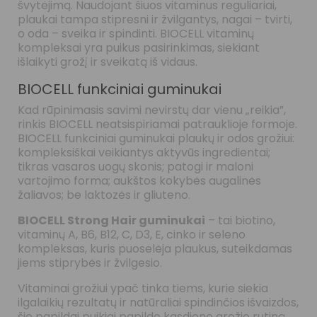
švytėjimą. Naudojant šiuos vitaminus reguliariai,
plaukai tampa stipresni ir žvilgantys, nagai – tvirti,
o oda – sveika ir spindinti. BIOCELL vitaminų
kompleksai yra puikus pasirinkimas, siekiant
išlaikyti grožį ir sveikatą iš vidaus.
BIOCELL funkciniai guminukai
Kad rūpinimasis savimi nevirstų dar vienu „reikia”,
rinkis BIOCELL neatsispiriamai patrauklioje formoje.
BIOCELL funkciniai guminukai plaukų ir odos grožiui:
kompleksiškai veikiantys aktyvūs ingredientai;
tikras vasaros uogų skonis; patogi ir maloni
vartojimo forma; aukštos kokybės augalinės
žaliavos; be laktozės ir gliuteno.
BIOCELL Strong Hair guminukai
– tai biotino,
vitaminų A, B6, B12, C, D3, E, cinko ir seleno
kompleksas, kuris puoselėja plaukus, suteikdamas
jiems stiprybės ir žvilgesio.
Vitaminai grožiui ypač tinka tiems, kurie siekia
ilgalaikių rezultatų ir natūraliai spindinčios išvaizdos,
šie papildai puikiai papildo kasdienę grožio rutiną,