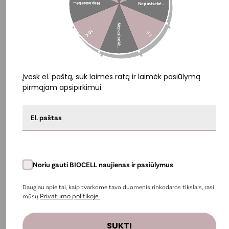
Nepasisekė...
Nepasisekė...
Nepasisekė...
10 €
5 €
Įvesk el. paštą, suk laimės ratą ir laimėk pasiūlymą
pirmąjam apsipirkimui.
Kolagenas odai, plaukams, žarnyrui ir gerai
savijautai iš vidaus BIOCELL Collagen Biotic rinkinys,
80 dienų
196,00 €
98,00 €
Į krepšelį
Noriu gauti BIOCELL naujienas ir pasiūlymus
−50%
Daugiau apie tai, kaip tvarkome tavo duomenis rinkodaros tikslais, rasi
Privatumo politikoje.
mūsų
SUKTI