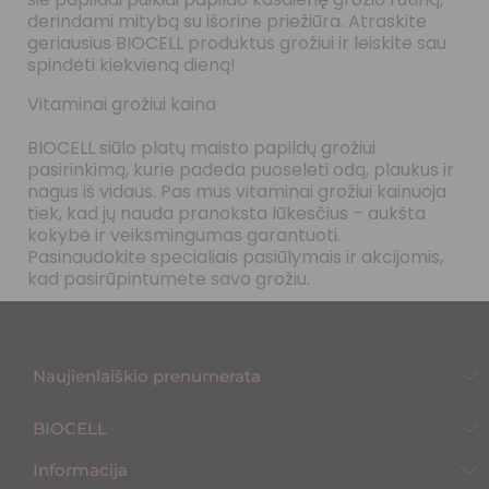
derindami mitybą su išorine priežiūra. Atraskite
geriausius BIOCELL produktus grožiui ir leiskite sau
spindėti kiekvieną dieną!
Vitaminai grožiui kaina
BIOCELL siūlo platų maisto papildų grožiui
pasirinkimą, kurie padeda puoselėti odą, plaukus ir
nagus iš vidaus. Pas mus vitaminai grožiui kainuoja
tiek, kad jų nauda pranoksta lūkesčius – aukšta
kokybė ir veiksmingumas garantuoti.
Pasinaudokite specialiais pasiūlymais ir akcijomis,
kad pasirūpintumėte savo grožiu.
Naujienlaiškio prenumerata
BIOCELL
Informacija