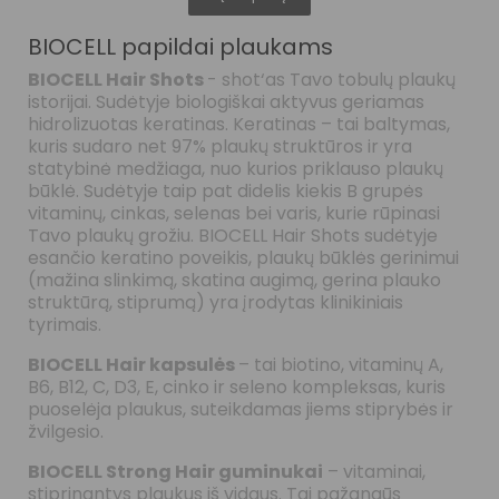
BIOCELL papildai plaukams
BIOCELL Hair Shots
- shot‘as Tavo tobulų plaukų
istorijai. Sudėtyje biologiškai aktyvus geriamas
hidrolizuotas keratinas. Keratinas – tai baltymas,
kuris sudaro net 97% plaukų struktūros ir yra
statybinė medžiaga, nuo kurios priklauso plaukų
būklė. Sudėtyje taip pat didelis kiekis B grupės
vitaminų, cinkas, selenas bei varis, kurie rūpinasi
Tavo plaukų grožiu. BIOCELL Hair Shots sudėtyje
esančio keratino poveikis, plaukų būklės gerinimui
(mažina slinkimą, skatina augimą, gerina plauko
struktūrą, stiprumą) yra įrodytas klinikiniais
tyrimais.
BIOCELL Hair kapsulės
– tai biotino, vitaminų A,
B6, B12, C, D3, E, cinko ir seleno kompleksas, kuris
puoselėja plaukus, suteikdamas jiems stiprybės ir
žvilgesio.
BIOCELL Strong Hair guminukai
– vitaminai,
stiprinantys plaukus iš vidaus. Tai pažangūs