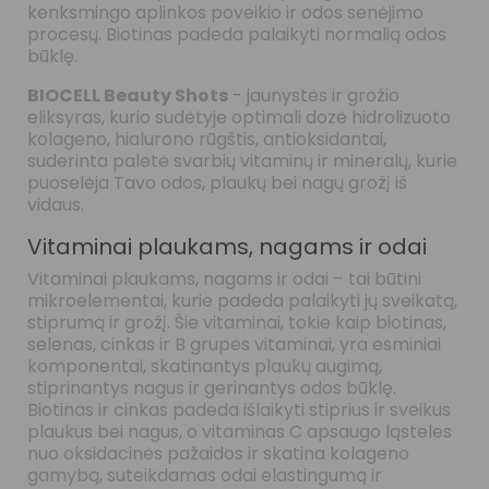
kenksmingo aplinkos poveikio ir odos senėjimo
procesų. Biotinas padeda palaikyti normalią odos
būklę.
BIOCELL Beauty Shots
- jaunystės ir grožio
eliksyras, kurio sudėtyje optimali dozė hidrolizuoto
kolageno, hialurono rūgštis, antioksidantai,
suderinta paletė svarbių vitaminų ir mineralų, kurie
puoselėja Tavo odos, plaukų bei nagų grožį iš
vidaus.
Vitaminai plaukams, nagams ir odai
Vitaminai plaukams, nagams ir odai – tai būtini
mikroelementai, kurie padeda palaikyti jų sveikatą,
stiprumą ir grožį. Šie vitaminai, tokie kaip biotinas,
selenas, cinkas ir B grupės vitaminai, yra esminiai
komponentai, skatinantys plaukų augimą,
stiprinantys nagus ir gerinantys odos būklę.
Biotinas ir cinkas padeda išlaikyti stiprius ir sveikus
plaukus bei nagus, o vitaminas C apsaugo ląsteles
nuo oksidacinės pažaidos ir skatina kolageno
gamybą, suteikdamas odai elastingumą ir