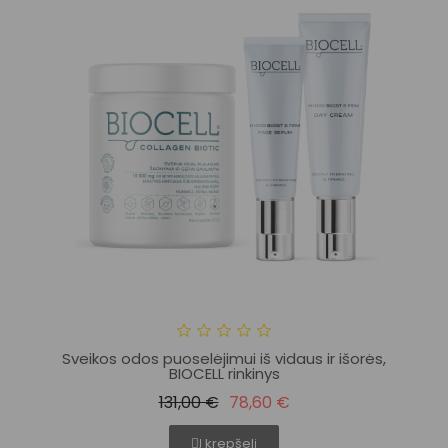
Sveikos odos puoselėjimui iš vidaus ir išorės,
BIOCELL rinkinys
131,00 €
78,60 €
Į krepšelį