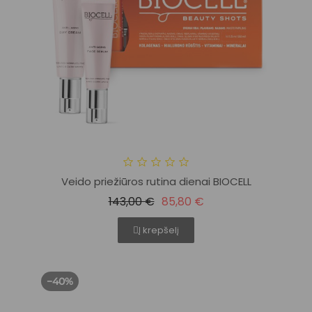
Veido priežiūros rutina dienai BIOCELL
143,00 €
85,80 €
Į krepšelį
−40%