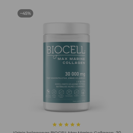
−45%
Jūrinis kolagenas BIOCELL Max Marine Collagen, 30