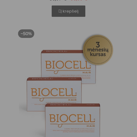
Į krepšelį
−50%