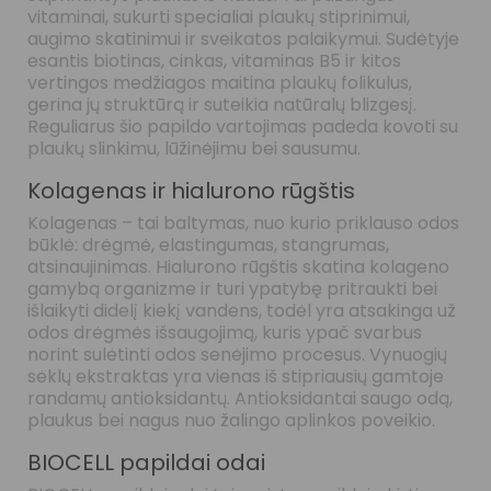
vitaminai, sukurti specialiai plaukų stiprinimui,
augimo skatinimui ir sveikatos palaikymui. Sudėtyje
esantis biotinas, cinkas, vitaminas B5 ir kitos
vertingos medžiagos maitina plaukų folikulus,
gerina jų struktūrą ir suteikia natūralų blizgesį.
Reguliarus šio papildo vartojimas padeda kovoti su
plaukų slinkimu, lūžinėjimu bei sausumu.
Kolagenas ir hialurono rūgštis
Kolagenas – tai baltymas, nuo kurio priklauso odos
būklė: drėgmė, elastingumas, stangrumas,
atsinaujinimas. Hialurono rūgštis skatina kolageno
gamybą organizme ir turi ypatybę pritraukti bei
išlaikyti didelį kiekį vandens, todėl yra atsakinga už
odos drėgmės išsaugojimą, kuris ypač svarbus
norint sulėtinti odos senėjimo procesus. Vynuogių
sėklų ekstraktas yra vienas iš stipriausių gamtoje
randamų antioksidantų. Antioksidantai saugo odą,
plaukus bei nagus nuo žalingo aplinkos poveikio.
BIOCELL papildai odai