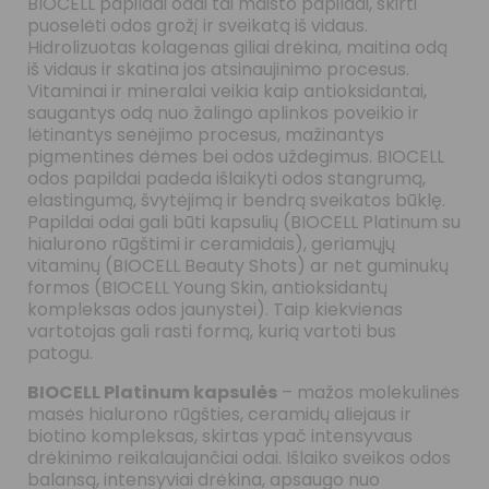
BIOCELL papildai odai tai maisto papildai, skirti
puoselėti odos grožį ir sveikatą iš vidaus.
Hidrolizuotas kolagenas giliai drėkina, maitina odą
iš vidaus ir skatina jos atsinaujinimo procesus.
Vitaminai ir mineralai veikia kaip antioksidantai,
saugantys odą nuo žalingo aplinkos poveikio ir
lėtinantys senėjimo procesus, mažinantys
pigmentines dėmes bei odos uždegimus. BIOCELL
odos papildai padeda išlaikyti odos stangrumą,
elastingumą, švytėjimą ir bendrą sveikatos būklę.
Papildai odai gali būti kapsulių (
BIOCELL Platinum su
hialurono rūgštimi ir ceramidais
), geriamųjų
vitaminų (
BIOCELL Beauty Shots
) ar net guminukų
formos (
BIOCELL Young Skin, antioksidantų
kompleksas odos jaunystei
). Taip kiekvienas
vartotojas gali rasti formą, kurią vartoti bus
patogu.
BIOCELL Platinum kapsulės
– mažos molekulinės
masės hialurono rūgšties, ceramidų aliejaus ir
biotino kompleksas, skirtas ypač intensyvaus
drėkinimo reikalaujančiai odai. Išlaiko sveikos odos
balansą, intensyviai drėkina, apsaugo nuo