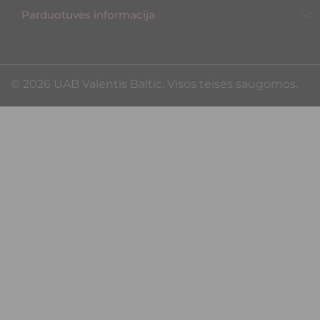
Parduotuvės informacija
©️ 2026 UAB Valentis Baltic. Visos teisės saugomos.