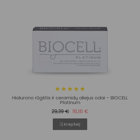
Hialurono rūgštis ir ceramidų aliejus odai – BIOCELL
Platinum
29,39 €
16,16 €
Į krepšelį