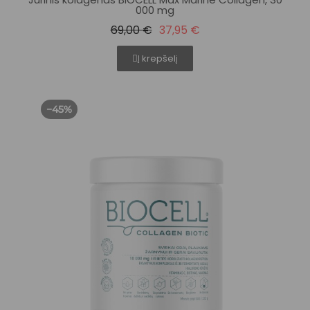
000 mg
69,00 €
37,95 €
Į krepšelį
−45%