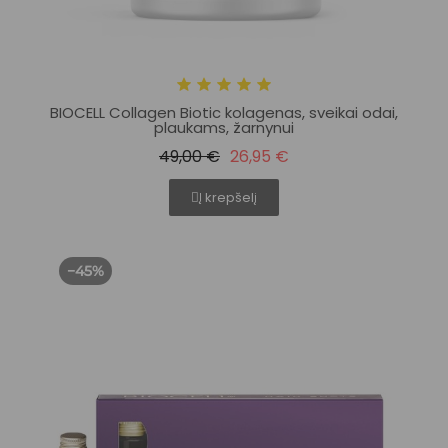
BIOCELL Collagen Biotic kolagenas, sveikai odai,
plaukams, žarnynui
49,00 €
26,95 €
Į krepšelį
−45%