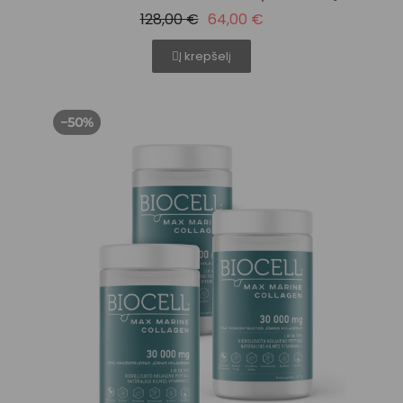
128,00 €
64,00 €
Į krepšelį
−50%