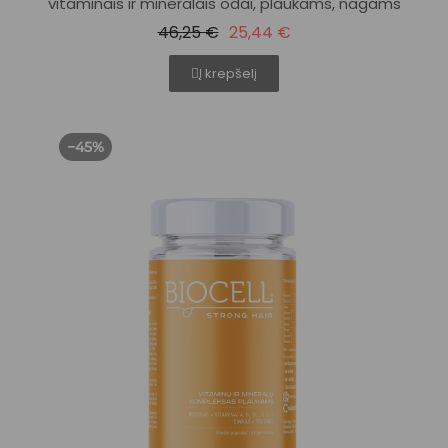
vitaminais ir mineralais odai, plaukams, nagams
46,25 €
25,44 €
Į krepšelį
−45%