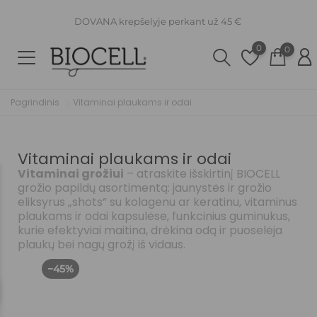
DOVANA krepšelyje perkant už 45 €
0
0
Pagrindinis
Vitaminai plaukams ir odai
Vitaminai plaukams ir odai
Vitaminai grožiui
– atraskite išskirtinį BIOCELL
grožio papildų asortimentą: jaunystės ir grožio
eliksyrus „shots” su kolagenu ar keratinu, vitaminus
plaukams ir odai kapsulėse, funkcinius guminukus,
kurie efektyviai maitina, drėkina odą ir puoselėja
plaukų bei nagų grožį iš vidaus.
−45%