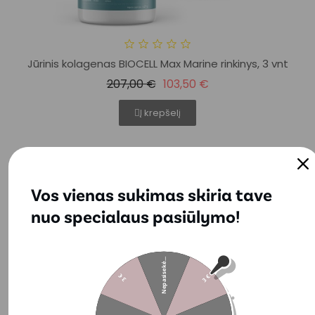
Jūrinis kolagenas BIOCELL Max Marine rinkinys, 3 vnt
207,00 €
103,50 €
Į krepšelį
−50%
Vos vienas sukimas skiria tave
nuo specialaus pasiūlymo!
Nepasisekė...
3 €
3 €