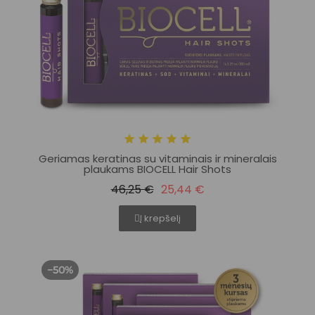
Geriamas keratinas su vitaminais ir mineralais
plaukams BIOCELL Hair Shots
46,25 €
25,44 €
Į krepšelį
−50%