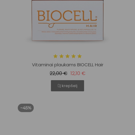
Vitaminai plaukams BIOCELL Hair
22,00 €
12,10 €
Į krepšelį
−45%