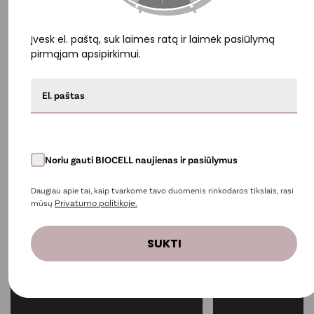
• Itin geras tirpumas
• Be pridėtinio cukraus
Įvesk el. paštą, suk laimės ratą ir laimėk pasiūlymą
• Be dirbtinių dažiklių ir saldiklių
pirmąjam apsipirkimui.
• Be konservantų
• Be glitimo ir laktozės
Noriu gauti BIOCELL naujienas ir pasiūlymus
Daugiau apie tai, kaip tvarkome tavo duomenis rinkodaros tikslais, rasi
Vaizdo įrašai ir nuotraukos
Privatumo politikoje.
mūsų
SUKTI