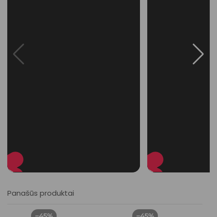
Panašūs produktai
−45%
−45%