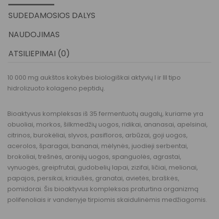
SUDEDAMOSIOS DALYS
NAUDOJIMAS
ATSILIEPIMAI (0)
10 000 mg aukštos kokybės biologiškai aktyvių I ir III tipo
hidrolizuoto kolageno peptidų.
Bioaktyvus kompleksas iš 35 fermentuotų augalų, kuriame yra
obuoliai, morkos, šilkmedžių uogos, ridikai, ananasai, apelsinai,
citrinos, burokėliai, slyvos, pasifloros, arbūzai, goji uogos,
acerolos, šparagai, bananai, mėlynės, juodieji serbentai,
brokoliai, trešnės, aronijų uogos, spanguolės, agrastai,
vynuogės, greipfrutai, gudobelių lapai, zizifai, ličiai, melionai,
papajos, persikai, kriaušės, granatai, avietės, braškės,
pomidorai. Šis bioaktyvus kompleksas praturtina organizmą
polifenoliais ir vandenyje tirpiomis skaidulinėmis medžiagomis.