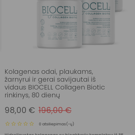
Kolagenas odai, plaukams,
žarnyrui ir gerai savijautai iš
vidaus BIOCELL Collagen Biotic
rinkinys, 80 dienų
98,00 €
196,00 €
0 atsiliepimas(-ų)
Hidrolizuotas kolagenas su bioaktyviu kompleksu iš 35