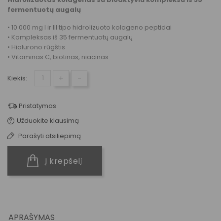
fermentuotų augalų
• 10 000 mg I ir III tipo hidrolizuoto kolageno peptidai
• Kompleksas iš 35 fermentuotų augalų
• Hialurono rūgštis
• Vitaminas C, biotinas, niacinas
+
-
Kiekis:
Pristatymas
Užduokite klausimą
Parašyti atsiliepimą
Į krepšelį
APRAŠYMAS