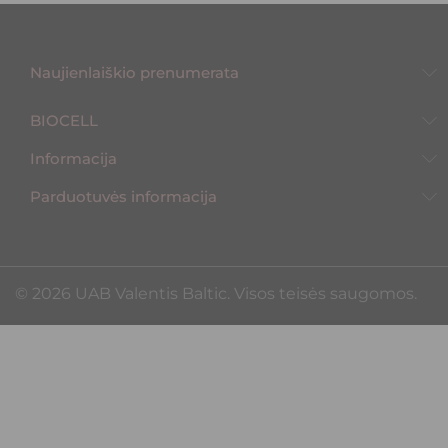
Naujienlaiškio prenumerata
BIOCELL
Informacija
Parduotuvės informacija
©️ 2026 UAB Valentis Baltic. Visos teisės saugomos.