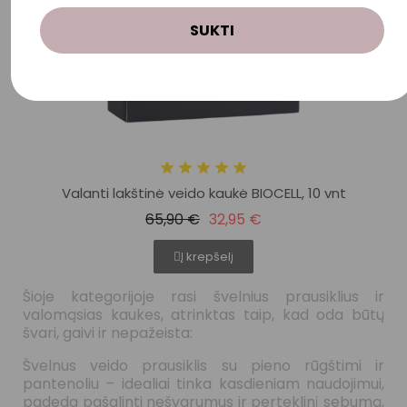
SUKTI
Valanti lakštinė veido kaukė BIOCELL, 10 vnt
65,90 €
32,95 €
Į krepšelį
Šioje kategorijoje rasi švelnius prausiklius ir
valomąsias kaukes, atrinktas taip, kad oda būtų
švari, gaivi ir nepažeista:
Švelnus veido prausiklis su pieno rūgštimi ir
pantenoliu
– idealiai tinka kasdieniam naudojimui,
padeda pašalinti nešvarumus ir perteklinį sebumą,