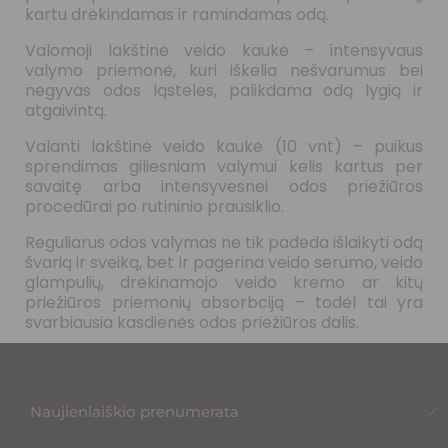
kartu drėkindamas ir ramindamas odą.
Valomoji lakštinė veido kaukė
– intensyvaus
valymo priemonė, kuri iškelia nešvarumus bei
negyvas odos ląsteles, palikdama odą lygią ir
atgaivintą.
Valanti lakštinė veido kaukė (10 vnt)
– puikus
sprendimas giliesniam valymui kelis kartus per
savaitę arba intensyvesnei odos priežiūros
procedūrai po rutininio prausiklio.
Reguliarus odos valymas ne tik padeda išlaikyti odą
švarią ir sveiką, bet ir pagerina veido serumo, veido
glampulių, drėkinamojo veido kremo ar kitų
priežiūros priemonių absorbciją – todėl tai yra
svarbiausia kasdienės odos priežiūros dalis.
Naujienlaiškio prenumerata