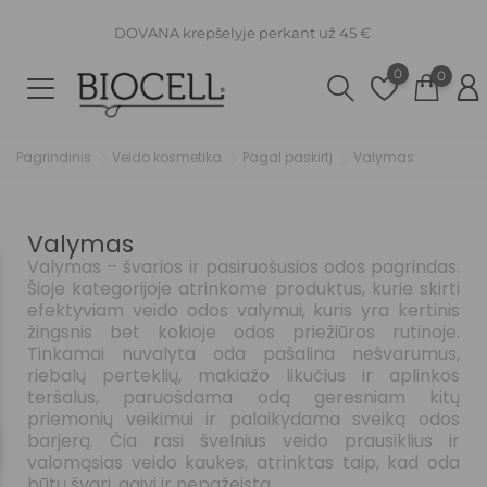
DOVANA krepšelyje perkant už 45 €
0
0
Pagrindinis
Veido kosmetika
Pagal paskirtį
Valymas
Valymas
Valymas – švarios ir pasiruošusios odos pagrindas.
Šioje kategorijoje atrinkome produktus, kurie skirti
efektyviam veido odos valymui, kuris yra kertinis
žingsnis bet kokioje odos priežiūros rutinoje.
Tinkamai nuvalyta oda pašalina nešvarumus,
riebalų perteklių, makiažo likučius ir aplinkos
teršalus, paruošdama odą geresniam kitų
priemonių veikimui ir palaikydama sveiką odos
barjerą. Čia rasi švelnius veido prausiklius ir
valomąsias veido kaukes, atrinktas taip, kad oda
būtų švari, gaivi ir nepažeista.