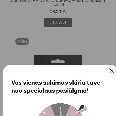
pantenoliu – BIOCELL Cream-to-Foam Cleanser |
125 ml
28,00 €
Į krepšelį
−45%
Vos vienas sukimas skiria tave
nuo specialaus pasiūlymo!
Nepasisekė...
3 €
3 €