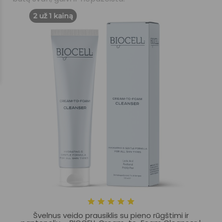
2 už 1 kainą
Švelnus veido prausiklis su pieno rūgštimi ir