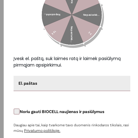
Nepasisekė...
Nepasisekė...
Nepasisekė...
10 €
5 €
BIOCELL valomoji lakštinė veido kaukė
6,59 €
3,62 €
Į krepšelį
Įvesk el. paštą, suk laimės ratą ir laimėk pasiūlymą
pirmąjam apsipirkimui.
−50%
Noriu gauti BIOCELL naujienas ir pasiūlymus
Daugiau apie tai, kaip tvarkome tavo duomenis rinkodaros tikslais, rasi
Privatumo politikoje.
mūsų