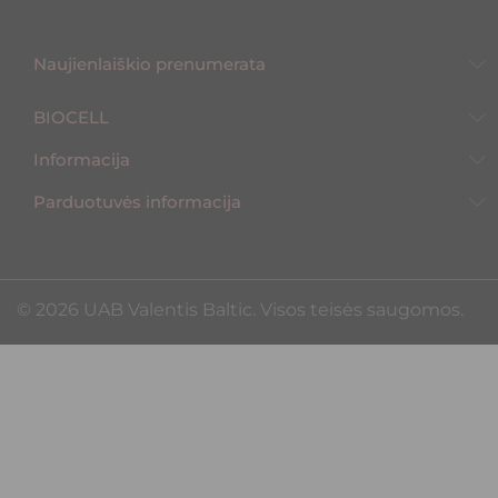
Naujienlaiškio prenumerata
BIOCELL
Informacija
Parduotuvės informacija
©️ 2026 UAB Valentis Baltic. Visos teisės saugomos.