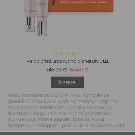
Veido priežiūros rutina dienai BIOCELL
143,00 €
85,80 €
Į krepšelį
Veido kosmetikos BIOCELL Anti-Aging linijos
produktai intensyviai drėkina, maitina ir stiprina
odos barjerą, suteikdami odai stangrumo bei
skaistumo. Reguliariai naudojant, oda atrodo
lygesnė, putlesnė ir jaunatviškesnė. Tinka
brandžiai, elastingumą praradusiai bei jautriai odai.