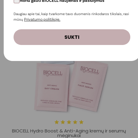
Noriu gauti BIOCELL naujienas ir pasiūlymus
Daugiau apie tai, kaip tvarkome tavo duomenis rinkodaros tikslais, rasi
Privatumo politikoje.
mūsų
SUKTI
BIOCELL Hydro Boost & Anti-Aging kremų ir serumų
mėginukai