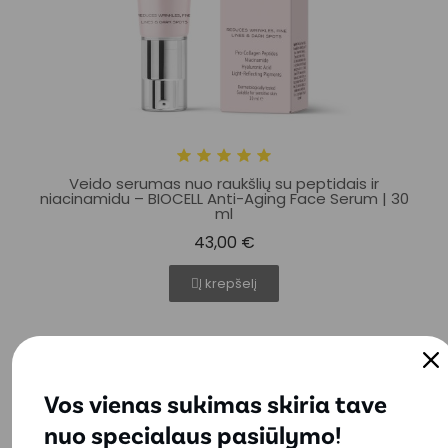
Veido serumas nuo raukšlių su peptidais ir
niacinamidu – BIOCELL Anti-Aging Face Serum | 30
ml
43,00 €
Į krepšelį
2 už 1 kainą
Vos vienas sukimas skiria tave
nuo specialaus pasiūlymo!