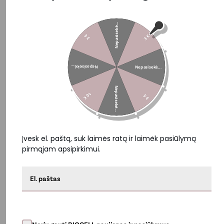
Nepasisekė...
3 €
3 €
Nepasisekė...
Nepasisekė...
Nepasisekė...
10 €
5 €
Įvesk el. paštą, suk laimės ratą ir laimėk pasiūlymą
pirmąjam apsipirkimui.
Paakių kremas nuo raukšlių, tamsių paakių ir
paburkimo– BIOCELL Anti-Aging Eye Cream | 15 ml
39,00 €
Į krepšelį