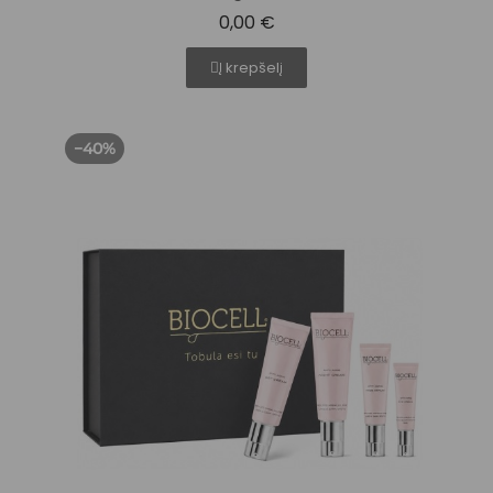
0,00 €
Į krepšelį
−40%