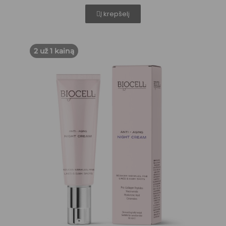
Į krepšelį
2 už 1 kainą