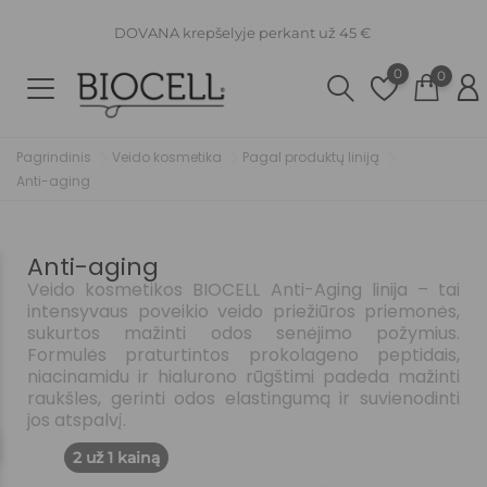
DOVANA krepšelyje perkant už 45 €
0
0
Pagrindinis
Veido kosmetika
Pagal produktų liniją
Anti-aging
Anti-aging
Veido kosmetikos BIOCELL Anti-Aging linija – tai
intensyvaus poveikio veido priežiūros priemonės,
sukurtos mažinti odos senėjimo požymius.
Formulės praturtintos prokolageno peptidais,
niacinamidu ir hialurono rūgštimi padeda mažinti
raukšles, gerinti odos elastingumą ir suvienodinti
jos atspalvį.
2 už 1 kainą