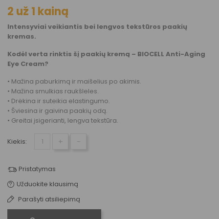
2 už 1 kainą
Intensyviai veikiantis bei lengvos tekstūros paakių
kremas.
Kodėl verta rinktis šį paakių kremą – BIOCELL Anti-Aging
Eye Cream?
• Mažina paburkimą ir maišelius po akimis.
• Mažina smulkias raukšleles.
• Drėkina ir suteikia elastingumo.
• Šviesina ir gaivina paakių odą.
• Greitai įsigerianti, lengva tekstūra.
+
-
Kiekis:
Pristatymas
Užduokite klausimą
Parašyti atsiliepimą