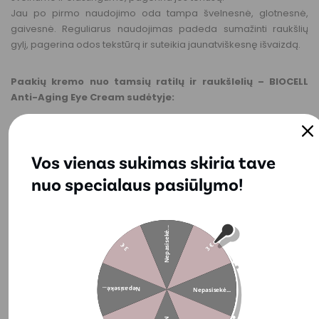
Jau po pirmo naudojimo oda tampa švelnesnė, glotnesnė,
gaivesnė. Reguliarus naudojimas padeda sumažinti raukšlių
gylį, pagerina odos tekstūrą ir suteikia jaunatviškesnę išvaizdą.
Paakių kremo nuo tamsių ratilų ir raukšlelių – BIOCELL
Anti-Aging Eye Cream sudėtyje:
•
Niacinamidas
šviesina ir tolygina paakių odos spalvą.
•
Pro-kolageno peptidai
padeda pagerinti stangrumą ir
Vos vienas sukimas skiria tave
sumažinti smulkias linijas.
•
Hialurono rūgštis
užtikrina ilgalaikį drėkinimą.
nuo specialaus pasiūlymo!
•
Augaliniai aliejai
minkština, ramina bei stiprina apsauginį
barjerą.
Nepasisekė...
Kodėl verta rinktis šį paakių kremą nuo tamsių ratilų ir
3 €
3 €
raukšlelių – BIOCELL Anti-Aging Eye Cream?
Nepasisekė...
Nepasisekė...
• Mažina paburkimą ir maišelius po akimis.
• Mažina smulkias raukšleles.