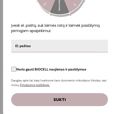
Nepasisekė...
• Drėkina ir suteikia elastingumo.
10 €
5 €
• Šviesina ir gaivina paakių odą.
• Greitai įsigerianti, lengva tekstūra.
• Tinka ir jautriai odai.
Įvesk el. paštą, suk laimės ratą ir laimėk pasiūlymą
• Dermatologų patvirtintas.
pirmąjam apsipirkimui.
• Vegan formulė.
Kam tinka šis p
aakių kremas nuo tamsių ratilų ir
raukšlelių – BIOCELL Anti-Aging Eye Cream
?
• Tamsiems ratilams ir nuovargio požymiams mažinti.
• Paburkusiai, sausai ar plonai paakių odai.
Noriu gauti BIOCELL naujienas ir pasiūlymus
• Smulkioms raukšlelėms ir elastingumo stokai.
• Jautriai paakių odai.
Daugiau apie tai, kaip tvarkome tavo duomenis rinkodaros tikslais, rasi
Privatumo politikoje.
mūsų
Vaizdo įrašai ir nuotraukos
SUKTI