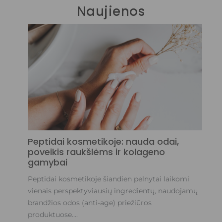
Naujienos
Ni
in
ja
Gr
tač
ku
Sk
Peptidai kosmetikoje: nauda odai,
poveikis raukšlėms ir kolageno
gamybai
Peptidai kosmetikoje šiandien pelnytai laikomi
vienais perspektyviausių ingredientų, naudojamų
brandžios odos (anti-age) priežiūros
produktuose....