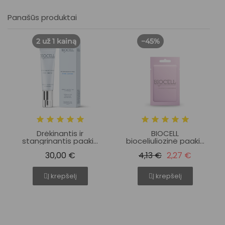
Panašūs produktai
2 už 1 kainą
−45%
Drėkinantis ir
BIOCELL
stangrinantis paakių
bioceliuliozinė paakių
kremas – BIOCELL
kaukė su kolagenu
30,00 €
4,13 €
2,27 €
Hydro Boost & Firm
Eye Cream | 15 ml
Į krepšelį
Į krepšelį