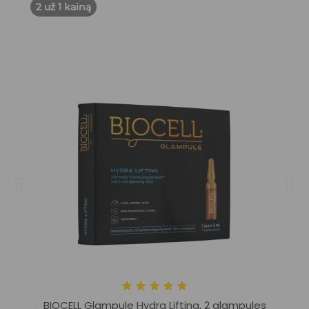
2 už 1 kainą
BIOCELL Glampule Hydra Lifting, 2 glampules