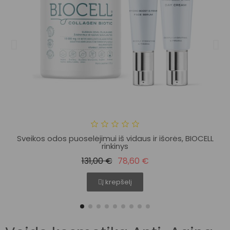
Sveikos odos puoselėjimui iš vidaus ir išorės, BIOCELL
rinkinys
131,00 €
78,60 €
Į krepšelį