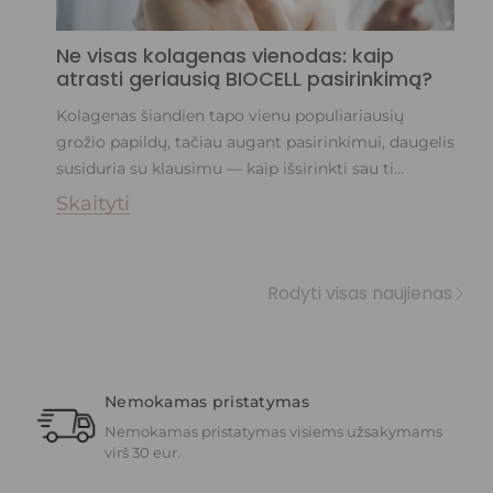
Ne visas kolagenas vienodas: kaip
C
atrasti geriausią BIOCELL pasirinkimą?
s
Kolagenas šiandien tapo vienu populiariausių
Bė
grožio papildų, tačiau augant pasirinkimui, daugelis
jo
susiduria su klausimu — kaip išsirinkti sau ti...
ap
Skaityti
S
Rodyti visas naujienas
Nemokamas pristatymas
Nemokamas pristatymas visiems užsakymams
virš 30 eur.