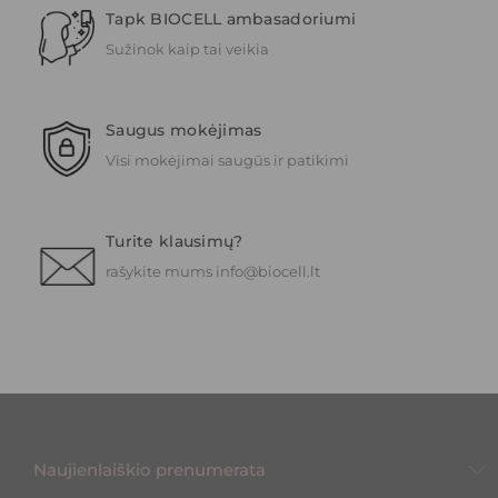
Tapk BIOCELL ambasadoriumi
Sužinok kaip tai veikia
Saugus mokėjimas
Visi mokėjimai saugūs ir patikimi
Turite klausimų?
rašykite mums info@biocell.lt
Naujienlaiškio prenumerata