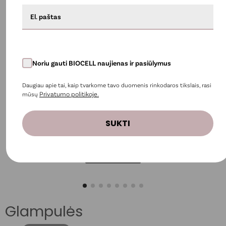
Noriu gauti BIOCELL naujienas ir pasiūlymus
Daugiau apie tai, kaip tvarkome tavo duomenis rinkodaros tikslais, rasi
Privatumo politikoje.
mūsų
BIOCELL drėkinamoji lakštinė veido kaukė
SUKTI
3,69 €
2,03 €
Į krepšelį
Glampulės