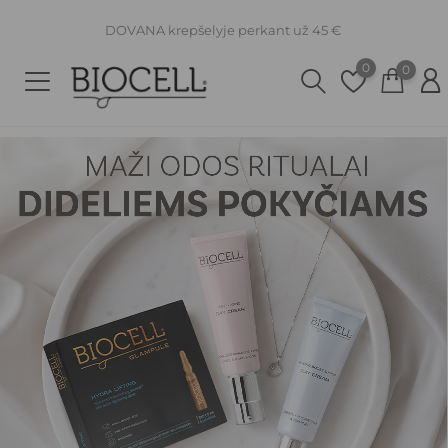
DOVANA krepšelyje perkant už 45 €
0
0