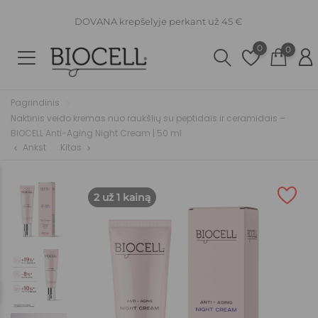
DOVANA krepšelyje perkant už 45 €
0
0
Pagrindinis
Naktinis veido kremas nuo raukšlių su peptidais ir ceramidais –
BIOCELL Anti-Aging Night Cream | 50 ml
Ankst
Kitas
chevron_left
chevron_right
2 už 1 kainą