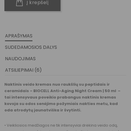
Į krepšelį
APRAŠYMAS
SUDEDAMOSIOS DALYS
NAUDOJIMAS
ATSILIEPIMAI (6)
Naktinis veido kremas nuo raukšlių su peptidais ir
ceramidais – BIOCELL Anti-Aging Night Cream | 50 ml –
tai intensyvaus poveikio prabangus naktinis kremas
kovoja su odos senėjimo požymiais nakties metu, kad
oda atrodytų jaunatviška ir švytinti.
• Veikliosios medžiagos ne tik intensyviai drėkina veido odą,