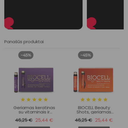
Panašūs produktai
−45%
−45%
Geriamas keratinas
BIOCELL Beauty
su vitaminais ir
Shots, geriamas
mineralais plaukams
kolagenas su
46,25 €
25,44 €
46,25 €
25,44 €
BIOCELL Hair Shots
vitaminais ir
mineralais odai,