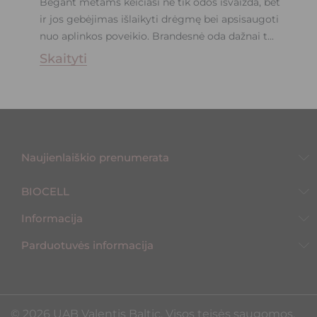
Bėgant metams keičiasi ne tik odos išvaizda, bet
ir jos gebėjimas išlaikyti drėgmę bei apsisaugoti
nuo aplinkos poveikio. Brandesnė oda dažnai t...
Skaityti
Naujienlaiškio prenumerata
BIOCELL
Informacija
Parduotuvės informacija
©️ 2026 UAB Valentis Baltic. Visos teisės saugomos.