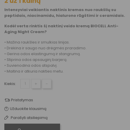
2 už 1 kainą
Intensyviai veikiantis naktinis kremas nuo raukšlių su
peptidais, niacinamidu, hialurono rūgštimi ir ceramidais.
Kodėl verta rinktis šį n
aktinį veido kremą BIOCELL Anti-
Aging Night Cream
?
•
Mažina raukšles ir smulkias linijas.
•
Drėkina ir saugo nuo drėgmės praradimo.
•
Gerina odos elastingumą ir stangrumą.
•
Stiprina odos apsauginį barjerą.
•
Suvienodina odos atspalvį.
•
Maitina ir atkuria nakties metu.
+
-
Kiekis:
Pristatymas
Užduokite klausimą
Parašyti atsiliepimą