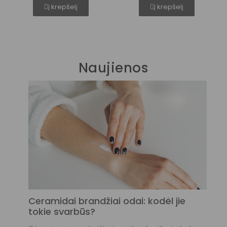
plaukams, nagams
Į krepšelį
Į krepšelį
Naujienos
Pe
po
g
Pe
vi
br
pr
Sk
Ceramidai brandžiai odai: kodėl jie
tokie svarbūs?