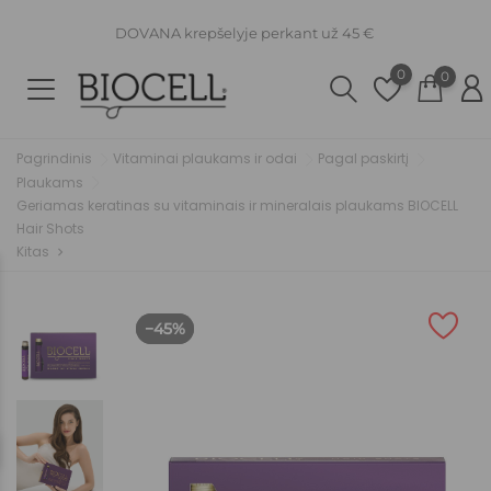
DOVANA krepšelyje perkant už 45 €
0
0
Pagrindinis
Vitaminai plaukams ir odai
Pagal paskirtį
Plaukams
Geriamas keratinas su vitaminais ir mineralais plaukams BIOCELL
Hair Shots
Kitas
chevron_right
−45%
−45%