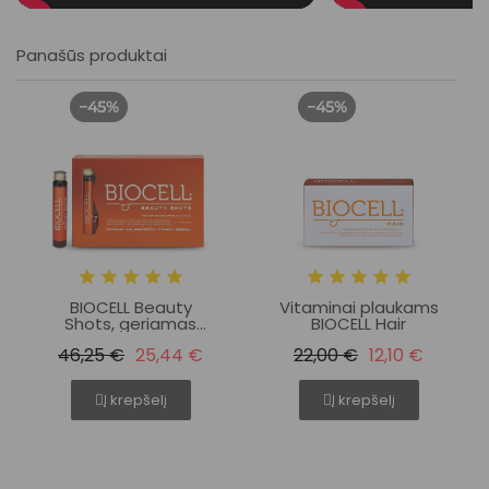
Panašūs produktai
−45%
−45%
BIOCELL Beauty
Vitaminai plaukams
Shots, geriamas
BIOCELL Hair
kolagenas su
46,25 €
25,44 €
22,00 €
12,10 €
vitaminais ir
mineralais odai,
plaukams, nagams
Į krepšelį
Į krepšelį