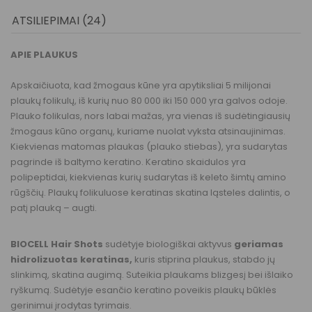
ATSILIEPIMAI (24)
APIE PLAUKUS
Apskaičiuota, kad žmogaus kūne yra apytiksliai 5 milijonai
plaukų folikulų, iš kurių nuo 80 000 iki 150 000 yra galvos odoje.
Plauko folikulas, nors labai mažas, yra vienas iš sudėtingiausių
žmogaus kūno organų, kuriame nuolat vyksta atsinaujinimas.
Kiekvienas matomas plaukas (plauko stiebas), yra sudarytas
pagrinde iš baltymo keratino. Keratino skaidulos yra
polipeptidai, kiekvienas kurių sudarytas iš keleto šimtų amino
rūgščių. Plaukų folikuluose keratinas skatina ląsteles dalintis, o
patį plauką – augti.
BIOCELL Hair Shots
sudėtyje biologiškai aktyvus
geriamas
hidrolizuotas keratinas,
kuris stiprina plaukus, stabdo jų
slinkimą, skatina augimą. Suteikia plaukams blizgesį bei išlaiko
ryškumą. Sudėtyje esančio keratino poveikis plaukų būklės
gerinimui įrodytas tyrimais.