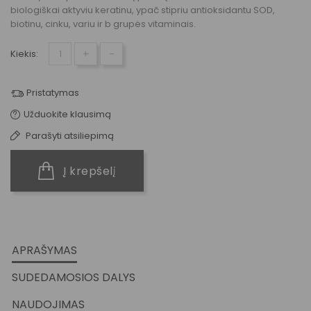
biologiškai aktyviu keratinu, ypač stipriu antioksidantu SOD,
biotinu, cinku, variu ir b grupės vitaminais.
+
-
Kiekis:
Pristatymas
Užduokite klausimą
Parašyti atsiliepimą
Į krepšelį
APRAŠYMAS
SUDEDAMOSIOS DALYS
NAUDOJIMAS