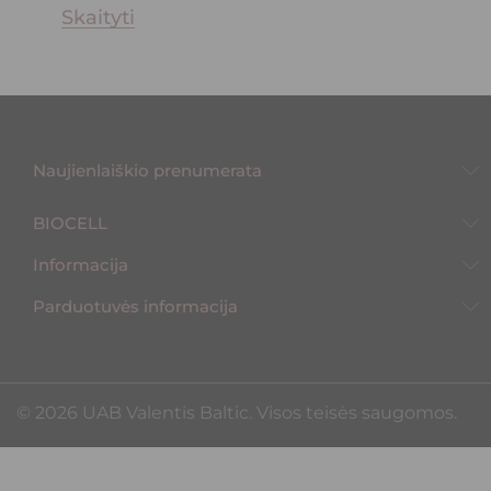
Skaityti
Naujienlaiškio prenumerata
BIOCELL
Informacija
Parduotuvės informacija
©️ 2026 UAB Valentis Baltic. Visos teisės saugomos.