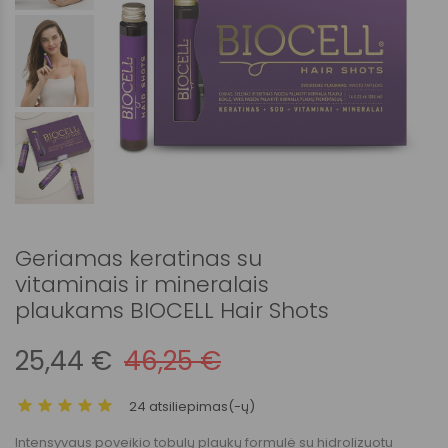
Geriamas keratinas su
vitaminais ir mineralais
plaukams BIOCELL Hair Shots
25,44 €
46,25 €
24 atsiliepimas(-ų)
Intensyvaus poveikio tobulų plaukų formulė su hidrolizuotu