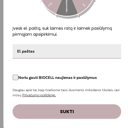
Nepasisekė...
• Malonios vartoti tekstūros. Miltelių forma, kurie lengvai ištirpsta
10 €
5 €
vandenyje. Nelieka luobelių ir grūdėtos tekstūros, todėl BIOCELL®
Slim Detox Fiber malonu vartoti kasdien.
• Švarios sudėties (be pridėtinio cukraus, glitimo, laktozės,
konservantų).
Įvesk el. paštą, suk laimės ratą ir laimėk pasiūlymą
pirmąjam apsipirkimui.
• Tinka Veganams.
Noriu gauti BIOCELL naujienas ir pasiūlymus
Daugiau apie tai, kaip tvarkome tavo duomenis rinkodaros tikslais, rasi
Privatumo politikoje.
mūsų
Vaizdo įrašai ir nuotraukos
SUKTI