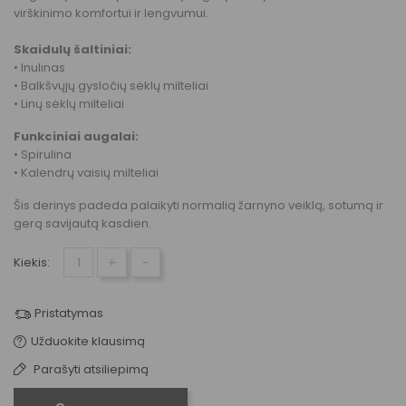
virškinimo komfortui ir lengvumui.
Skaidulų šaltiniai:
•
Inulinas
•
Balkšvųjų gysločių sėklų milteliai
•
Linų sėklų milteliai
Funkciniai augalai:
•
Spirulina
•
Kalendrų vaisių milteliai
Šis derinys padeda palaikyti normalią žarnyno veiklą, sotumą ir
gerą savijautą kasdien.
+
-
Kiekis:
Pristatymas
Užduokite klausimą
Parašyti atsiliepimą