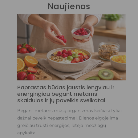
Naujienos
Sk
ge
Ar
su
al
tap
Sk
Paprastas būdas jaustis lengviau ir
energingiau bėgant metams:
skaidulos ir jų poveikis sveikatai
Bėgant metams mūsų organizmas keičiasi tyliai,
dažnai beveik nepastebimai. Dienos eigoje ima
greičiau trūkti energijos, lėtėja medžiagų
apykaita...