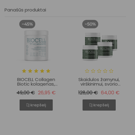
Panašūs produktai
−45%
−50%
BIOCELL Collagen
Skaidulos žarnynui,
Biotic kolagenas,
virškinimui, svorio
sveikai odai,
kontrolei BIOCELL Slim
49,00 €
26,95 €
128,00 €
64,00 €
plaukams, žarnynui
Detox Fiber rinkinys,
80 dienų
Į krepšelį
Į krepšelį