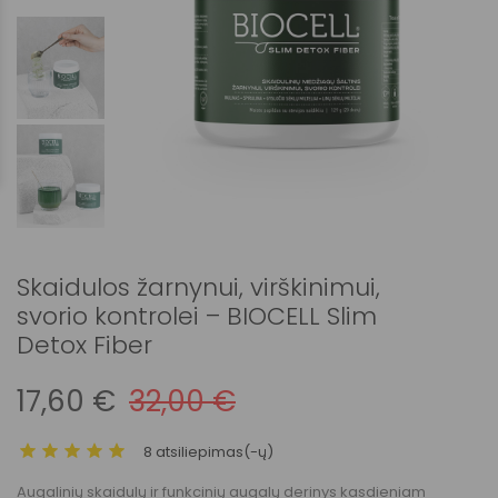
Skaidulos žarnynui, virškinimui,
svorio kontrolei – BIOCELL Slim
Detox Fiber
17,60 €
32,00 €
8 atsiliepimas(-ų)
Augalinių skaidulų ir funkcinių augalų derinys kasdieniam