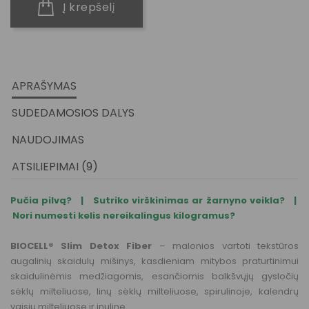
Į krepšelį
APRAŠYMAS
SUDEDAMOSIOS DALYS
NAUDOJIMAS
ATSILIEPIMAI (9)
Pučia pilvą? |
Sutriko virškinimas ar žarnyno veikla? |
Nori numesti kelis nereikalingus kilogramus?
BIOCELL® Slim Detox Fiber
– malonios vartoti tekstūros
augalinių skaidulų mišinys, kasdieniam mitybos praturtinimui
skaidulinėmis medžiagomis, esančiomis balkšvųjų gysločių
sėklų milteliuose, linų sėklų milteliuose, spirulinoje, kalendrų
vaisių milteliuose ir inuline.