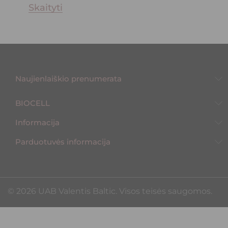
Skaityti
Naujienlaiškio prenumerata
BIOCELL
Informacija
Parduotuvės informacija
©️ 2026 UAB Valentis Baltic. Visos teisės saugomos.