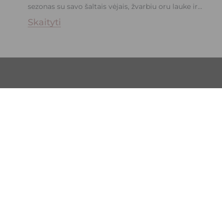
sezonas su savo šaltais vėjais, žvarbiu oru lauke ir...
Skaityti
Naujienlaiškio prenumerata
BIOCELL
Informacija
Parduotuvės informacija
©️ 2026 UAB Valentis Baltic. Visos teisės saugomos.