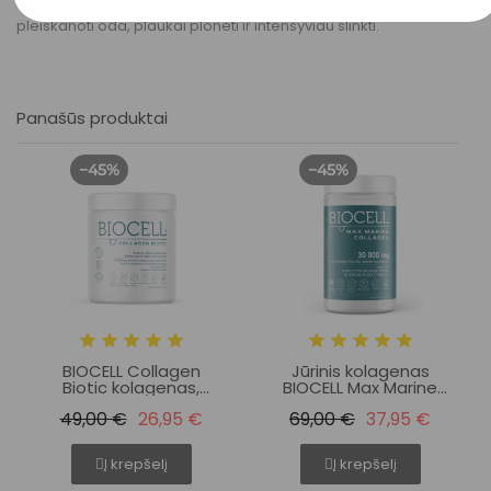
medžiagų apykaitos procesai, todėl gali parausti ir ima
pleiskanoti oda, plaukai plonėti ir intensyviau slinkti.
Panašūs produktai
−45%
−45%
BIOCELL Collagen
Jūrinis kolagenas
Biotic kolagenas,
BIOCELL Max Marine
sveikai odai,
Collagen, 30 000 mg
49,00 €
26,95 €
69,00 €
37,95 €
plaukams, žarnynui
Į krepšelį
Į krepšelį