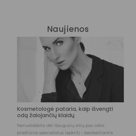
Naujienos
Ko
od
No
švy
spi
Sk
Kosmetologė pataria, kaip išvengti
odą žalojančių klaidų
Nenustebkite dėl išaugusių eilių pas odos
priežiūros specialistus lapkritį – besikeičiantis