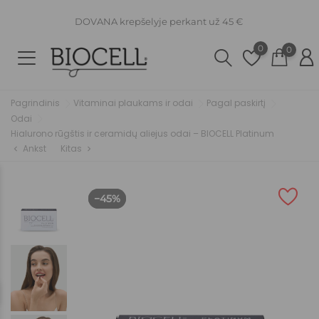
DOVANA krepšelyje perkant už 45 €
0
0
Pagrindinis
Vitaminai plaukams ir odai
Pagal paskirtį
Odai
Hialurono rūgštis ir ceramidų aliejus odai – BIOCELL Platinum
Ankst
Kitas
chevron_left
chevron_right
−45%
−45%