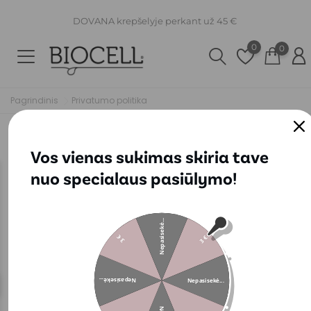
DOVANA krepšelyje perkant už 45 €
0
0
Pagrindinis
Privatumo politika
Privatumo politika
Vos vienas sukimas skiria tave
nuo specialaus pasiūlymo!
Nepasisekė...
3 €
3 €
Nepasisekė...
Nepasisekė...