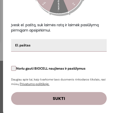
Nepasisekė...
10 €
5 €
Įvesk el. paštą, suk laimės ratą ir laimėk pasiūlymą
pirmąjam apsipirkimui.
Noriu gauti BIOCELL naujienas ir pasiūlymus
Naujienlaiškio prenumerata
Daugiau apie tai, kaip tvarkome tavo duomenis rinkodaros tikslais, rasi
Privatumo politikoje.
mūsų
BIOCELL
SUKTI
Informacija
Parduotuvės informacija